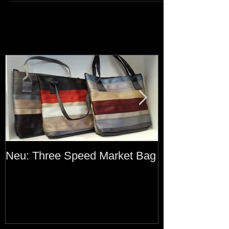
Neu: Three Speed Market Bag
Rare Street Co