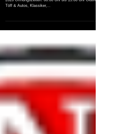
Oldtimer-Teilemarkt Brunegg - Samstag, 29. Februar
2020 Öffnungszeiten: 08:00 Uhr bis 15:00 Uhr Oldtimer
Töff & Autos, Klassiker,...