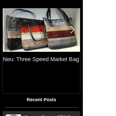
Neu: Three Speed Market Bag
Rare Street Co
Recent Posts